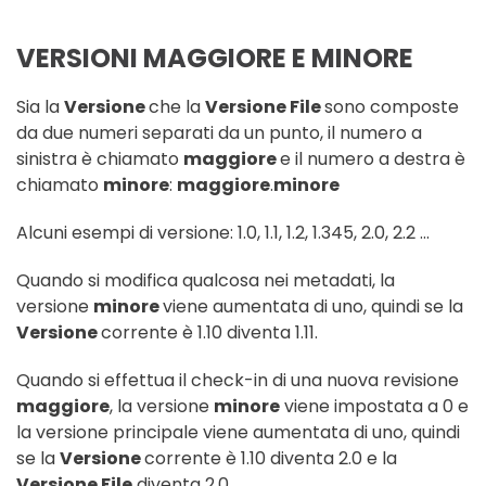
VERSIONI MAGGIORE E MINORE
Sia la
Versione
che la
Versione File
sono composte
da due numeri separati da un punto, il numero a
sinistra è chiamato
maggiore
e il numero a destra è
chiamato
minore
:
maggiore
.
minore
Alcuni esempi di versione: 1.0, 1.1, 1.2, 1.345, 2.0, 2.2 ...
Quando si modifica qualcosa nei metadati, la
versione
minore
viene aumentata di uno, quindi se la
Versione
corrente è 1.10 diventa 1.11.
Quando si effettua il check-in di una nuova revisione
maggiore
, la versione
minore
viene impostata a 0 e
la versione principale viene aumentata di uno, quindi
se la
Versione
corrente è 1.10 diventa 2.0 e la
Versione File
diventa 2.0.