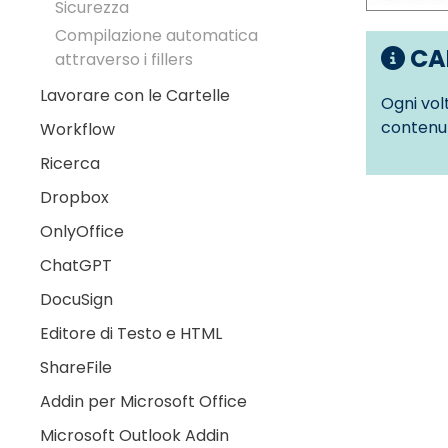
Sicurezza
Compilazione automatica
CA
attraverso i fillers
Lavorare con le Cartelle
Ogni vol
contenu
Workflow
Ricerca
Dropbox
OnlyOffice
ChatGPT
DocuSign
Editore di Testo e HTML
ShareFile
Addin per Microsoft Office
Microsoft Outlook Addin