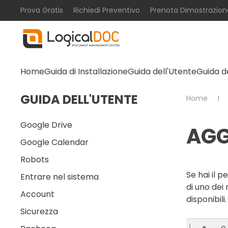
Prova Gratis
Richiedi Preventivo
Prenota Dimostrazion
Skip to main content
Home
Guida di Installazione
Guida dell'Utente
Guida d
GUIDA DELL'UTENTE
Home
Google Drive
AGG
Google Calendar
Robots
Se hai il 
Entrare nel sistema
di uno dei 
Account
disponibili.
Sicurezza