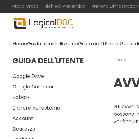
Prova Gratis
Richiedi Preventivo
Prenota Dimostrazion
Skip to main content
Home
Guida di Installazione
Guida dell'Utente
Guida d
GUIDA DELL'UTENTE
Home
Google Drive
AVV
Google Calendar
Robots
Gli avvisi
Entrare nel sistema
possono in
Account
verifica u
Sicurezza