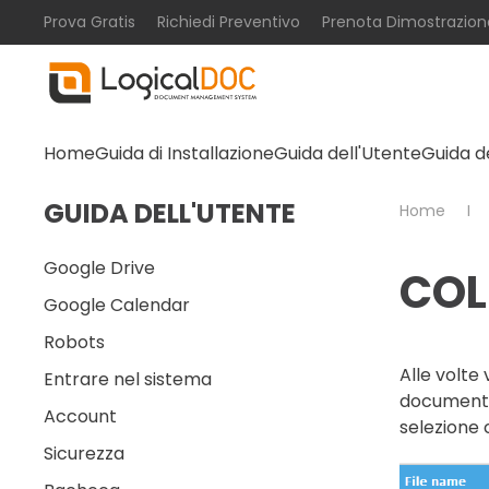
Prova Gratis
Richiedi Preventivo
Prenota Dimostrazion
Skip to main content
Home
Guida di Installazione
Guida dell'Utente
Guida d
GUIDA DELL'UTENTE
Home
Google Drive
COL
Google Calendar
Robots
Alle volte
Entrare nel sistema
documenti
Account
selezione 
Sicurezza