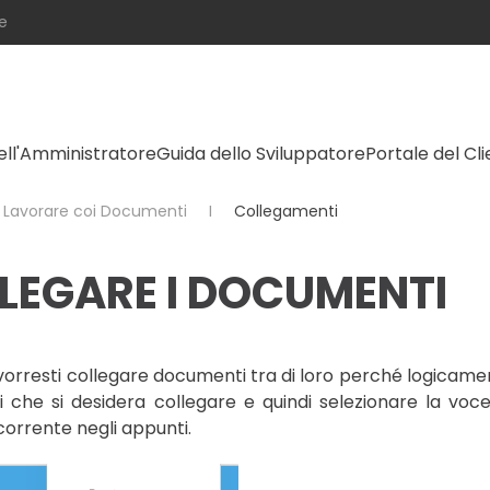
e
ell'Amministratore
Guida dello Sviluppatore
Portale del Cl
Lavorare coi Documenti
Collegamenti
LEGARE I DOCUMENTI
 vorresti collegare documenti tra di loro perché logicamen
 che si desidera collegare e quindi selezionare la voc
corrente negli appunti.