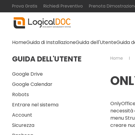
Prova Gratis
Richiedi Preventivo
Prenota Dimostrazion
Skip to main content
Home
Guida di Installazione
Guida dell'Utente
Guida d
GUIDA DELL'UTENTE
Home
Google Drive
ONL
Google Calendar
Robots
OnlyOffice
Entrare nel sistema
necessità 
Account
menu Strum
Sicurezza
creare nu