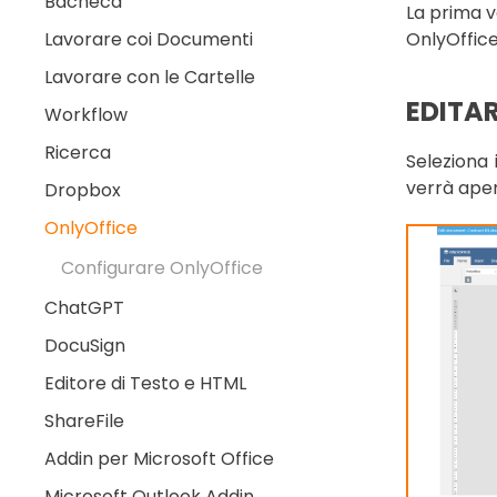
Bacheca
La prima v
Lavorare coi Documenti
OnlyOffice
Lavorare con le Cartelle
EDITA
Workflow
Ricerca
Seleziona
verrà aper
Dropbox
OnlyOffice
Configurare OnlyOffice
ChatGPT
DocuSign
Editore di Testo e HTML
ShareFile
Addin per Microsoft Office
Microsoft Outlook Addin