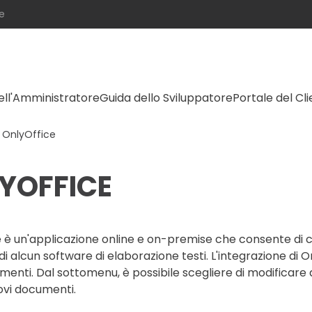
e
ell'Amministratore
Guida dello Sviluppatore
Portale del Cl
OnlyOffice
YOFFICE
 è un'applicazione online e on-premise che consente di 
di alcun software di elaborazione testi. L'integrazione d
enti. Dal sottomenu, è possibile scegliere di modificare do
ovi documenti.