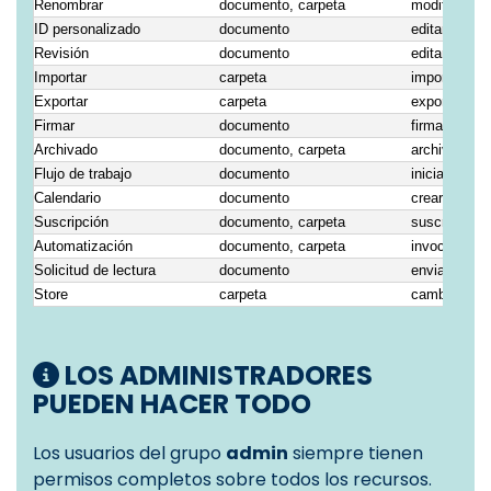
Renombrar
documento, carpeta
modificar el
ID personalizado
documento
editar el Cu
Revisión
documento
editar la rev
Importar
carpeta
importar des
Exportar
carpeta
exportar a un
Firmar
documento
firmar digit
Archivado
documento, carpeta
archivar o i
Flujo de trabajo
documento
iniciar una 
Calendario
documento
crear un eve
Suscripción
documento, carpeta
suscribir a o
Automatización
documento, carpeta
invocar una 
Solicitud de lectura
documento
enviar una so
Store
carpeta
cambiar el 
LOS ADMINISTRADORES
PUEDEN HACER TODO
Los usuarios del grupo
admin
siempre tienen
permisos completos sobre todos los recursos.