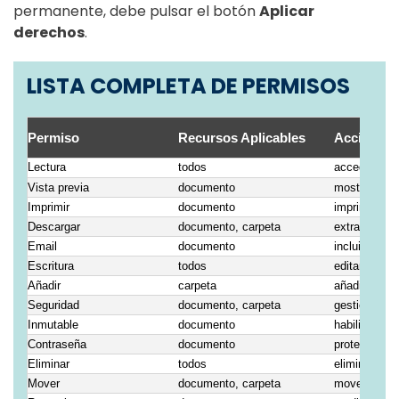
permanente, debe pulsar el botón
Aplicar
derechos
.
LISTA COMPLETA DE PERMISOS
Permiso
Recursos Aplicables
Acciones 
Lectura
todos
acceder y uti
Vista previa
documento
mostrar en la
Imprimir
documento
imprimir
Descargar
documento, carpeta
extraer desd
Email
documento
incluir el re
Escritura
todos
editar
Añadir
carpeta
añadir nuev
Seguridad
documento, carpeta
gestionar la
Inmutable
documento
habilitar la 
Contraseña
documento
proteger co
Eliminar
todos
eliminación 
Mover
documento, carpeta
mover a otra