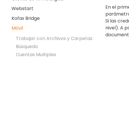
En el prim
Webstart
parámetros
Kofax Bridge
Si las cre
nivel). A 
Móvil
documento
Trabajar con Archivos y Carpetas
Búsqueda
Cuentas Multiples