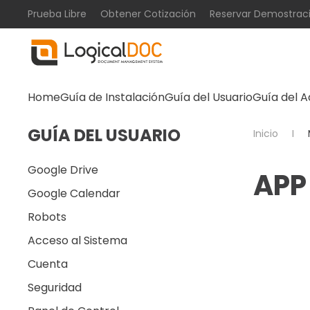
Prueba Libre
Obtener Cotización
Reservar Demostrac
Skip to main content
Home
Guía de Instalación
Guía del Usuario
Guía del A
GUÍA DEL USUARIO
Inicio
Google Drive
APP
Google Calendar
Robots
Acceso al Sistema
Cuenta
Seguridad