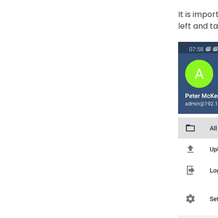
It is impo
left and t