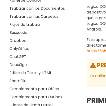
Panel de Control
LogicalDO
Trabajar con los Documentos
dispositiv
Trabajar con las Carpetas
que le per
LogicalDOC
Flujos de trabajo
Android.
Busqueda
Esta aplic
Dropbox
directame
OnlyOffice
https://p
ChatGPT
PR
DocuSign
Editor de Texto y HTML
La aplic
ShareFile
Complemento para Office
Complemento para Outlook
PRIM
Cliente de Firma Digital