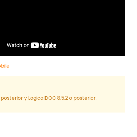
bile
 posterior y LogicalDOC 8.5.2 o posterior.