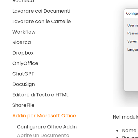
Bacheca
Lavorare coi Documenti
Lavorare con le Cartelle
Workflow
Ricerca
Dropbox
OnlyOffice
ChatGPT
DocuSign
Editore di Testo e HTML
ShareFile
Addin per Microsoft Office
Nel modulo
Configurare Office Addin
Nome u
Aprire un Documento
Passwo