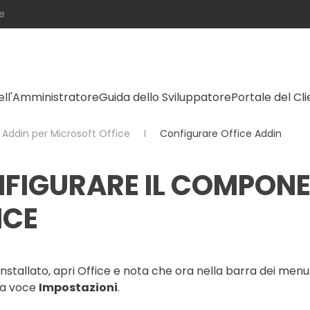
e
ell'Amministratore
Guida dello Sviluppatore
Portale del Cl
Addin per Microsoft Office
Configurare Office Addin
FIGURARE IL COMPONE
ICE
installato, apri Office e nota che ora nella barra dei me
la voce
Impostazioni
.