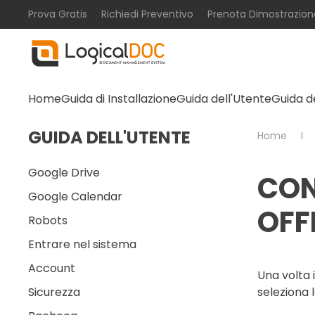
Prova Gratis
Richiedi Preventivo
Prenota Dimostrazion
Skip to main content
Home
Guida di Installazione
Guida dell'Utente
Guida d
GUIDA DELL'UTENTE
Home
Google Drive
CON
Google Calendar
OFF
Robots
Entrare nel sistema
Account
Una volta 
Sicurezza
seleziona 