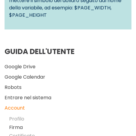
mettere il simbolo del dollaro seguito dal nome
della variabile, ad esempio: $PAGE_WIDTH,
$PAGE_HEIGHT
GUIDA DELL'UTENTE
Google Drive
Google Calendar
Robots
Entrare nel sistema
Account
Profilo
Firma
Certificato