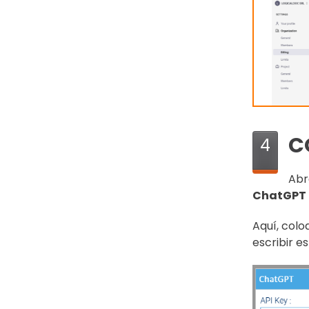
C
4
Abr
ChatGPT
Aquí, colo
escribir e