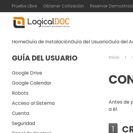
Prueba Libre
Obtener Cotización
Reservar Demostrac
Skip to main content
Home
Guía de Instalación
Guía del Usuario
Guía del A
GUÍA DEL USUARIO
Inicio
Google Drive
CON
Google Calendar
Robots
Antes de 
Acceso al Sistema
a él.
Cuenta
Seguridad
C
1