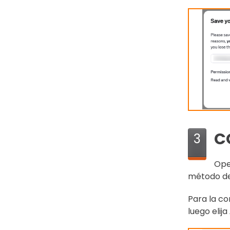
C
3
Ope
método de 
Para la co
luego elija