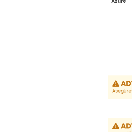
Azure
AD
Asegúres
AD