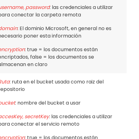
username, password
: las credenciales a utilizar
para conectar la carpeta remota
domain
: El dominio Microsoft, en general no es
necesario poner esta información
encryption
: true = los documentos están
encriptados, false = los documentos se
almacenan en claro
Ruta
: ruta en el bucket usada como raiz del
repositorio
bucket
: nombre del bucket a usar
accesKey, secretKey
: las credenciales a utilizar
para conectar el servicio remoto
encryption
: true = los documentos están