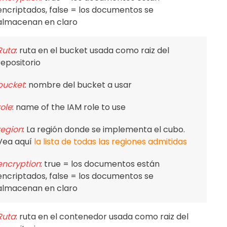
encriptados, false = los documentos se
almacenan en claro
Ruta
: ruta en el bucket usada como raiz del
repositorio
bucket
: nombre del bucket a usar
role
: name of the IAM role to use
region
: La región donde se implementa el cubo.
Vea aquí
la lista de todas las regiones admitidas
encryption
: true = los documentos están
encriptados, false = los documentos se
almacenan en claro
Ruta
: ruta en el contenedor usada como raiz del