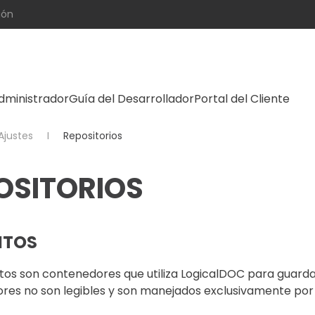
ión
dministrador
Guía del Desarrollador
Portal del Cliente
Ajustes
Repositorios
OSITORIOS
ITOS
tos son contenedores que utiliza LogicalDOC para guarda
es no son legibles y son manejados exclusivamente por 