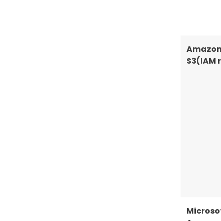
Amazo
S3(IAM r
Microso