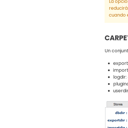
La opció
reducirá
cuando 
CARPE
Un conjun
export
import
logdir:
plugin
userdi