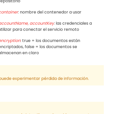
repositorio
container
: nombre del contenedor a usar
accountName, accountKey
: las credenciales a
utilizar para conectar el servicio remoto
encryption
: true = los documentos están
encriptados, false = los documentos se
almacenan en claro
 puede experimentar pérdida de información.