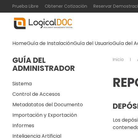
Prueba Libre
Obtener Cotización
Reservar Demostrac
Skip to main content
Home
Guía de Instalación
Guía del Usuario
Guía del A
GUÍA DEL
Inicio
ADMINISTRADOR
REP
Sistema
Control de Accesos
Metadatatos del Documento
DEPÓS
Importación y Exportación
Los depósi
Informes
contenedor
Inteligencia Artificial