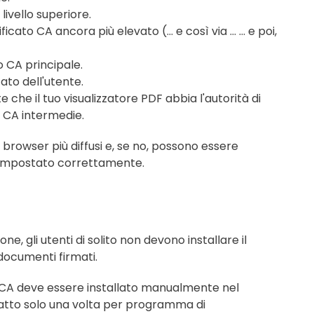
livello superiore.
cato CA ancora più elevato (... e così via ... ... e poi,
to CA principale.
ato dell'utente.
nte che il tuo visualizzatore PDF abbia l'autorità di
i CA intermedie.
ei browser più diffusi e, se no, possono essere
o impostato correttamente.
one, gli utenti di solito non devono installare il
 documenti firmati.
ato CA deve essere installato manualmente nel
 fatto solo una volta per programma di