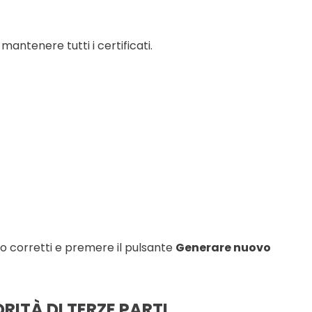
antenere tutti i certificati.
o corretti e premere il pulsante
Generare nuovo
ITÀ DI TERZE PARTI