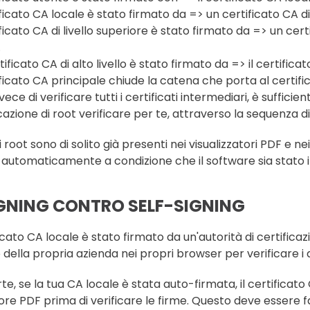
ificato CA locale è stato firmato da => un certificato CA di 
ificato CA di livello superiore è stato firmato da => un certifi
.
ificato CA di alto livello è stato firmato da => il certifica
tificato CA principale chiude la catena che porta al certific
vece di verificare tutti i certificati intermediari, è sufficie
icazione di root verificare per te, attraverso la sequenza d
ti root sono di solito già presenti nei visualizzatori PDF e n
 automaticamente a condizione che il software sia stat
GNING CONTRO SELF-SIGNING
ficato CA locale è stato firmato da un'autorità di certificazi
o della propria azienda nei propri browser per verificare i
rte, se la tua CA locale è stata auto-firmata, il certific
tore PDF prima di verificare le firme. Questo deve essere