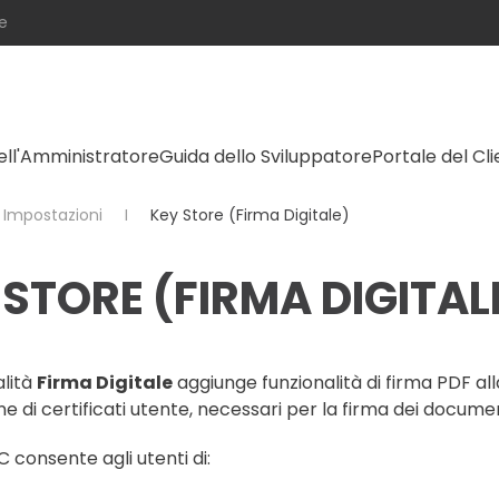
e
ell'Amministratore
Guida dello Sviluppatore
Portale del Cl
Impostazioni
Key Store (Firma Digitale)
 STORE (FIRMA DIGITAL
alità
Firma Digitale
aggiunge funzionalità di firma PDF a
e di certificati utente, necessari per la firma dei documen
 consente agli utenti di: