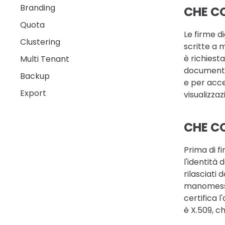
Branding
CHE CO
Quota
Le firme d
Clustering
scritte a 
è richiesta
Multi Tenant
documenti,
Backup
e per acce
Export
visualizzaz
CHE CO
Prima di f
l'identità 
rilasciati
manomesso,
certifica l
è X.509, c