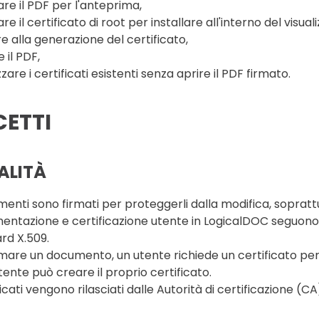
are il PDF per l'anteprima,
re il certificato di root per installare all'interno del visual
e alla generazione del certificato,
 il PDF,
zzare i certificati esistenti senza aprire il PDF firmato.
ETTI
ALITÀ
enti sono firmati per proteggerli dalla modifica, soprattutt
ntazione e certificazione utente in LogicalDOC seguono i p
rd X.509.
rmare un documento, un utente richiede un certificato pe
tente può creare il proprio certificato.
ficati vengono rilasciati dalle Autorità di certificazione (CA