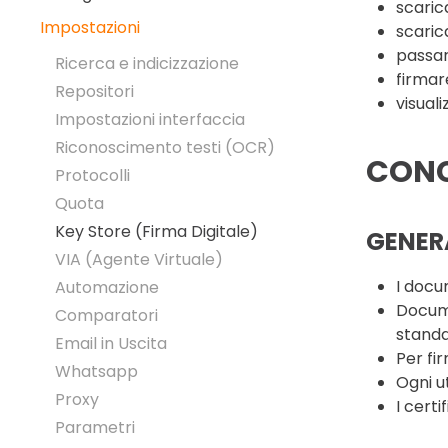
scaric
Impostazioni
scarica
passar
Ricerca e indicizzazione
firmare
Repositori
visuali
Impostazioni interfaccia
Riconoscimento testi (OCR)
CONC
Protocolli
Quota
Key Store (Firma Digitale)
GENER
VIA (Agente Virtuale)
I docum
Automazione
Docume
Comparatori
standa
Email in Uscita
Per fi
Whatsapp
Ogni u
Proxy
I certi
Parametri