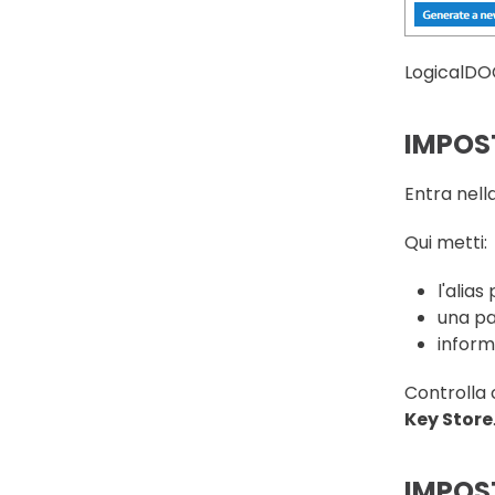
LogicalDOC
IMPOS
Entra nell
Qui metti:
l'alias
una pa
inform
Controlla 
Key Store
IMPOST