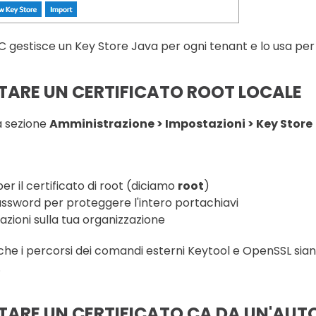
 gestisce un Key Store Java per ogni tenant e lo usa per m
TARE UN CERTIFICATO ROOT LOCALE
a sezione
Amministrazione > Impostazioni > Key Store
 per il certificato di root (diciamo
root
)
ssword per proteggere l'intero portachiavi
azioni sulla tua organizzazione
che i percorsi dei comandi esterni Keytool e OpenSSL sian
.
ARE UN CERTIFICATO CA DA UN'AUTOR