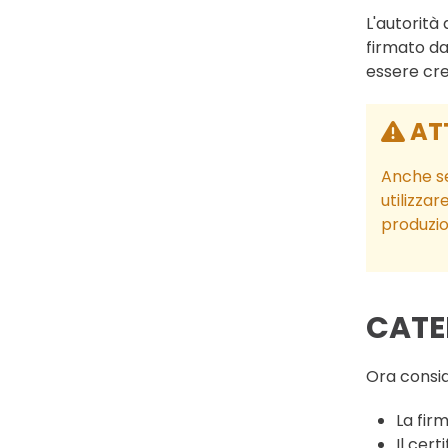
L'autorità 
firmato da
essere cre
AT
Anche se
utilizzar
produzio
CATE
Ora consid
La fir
Il cert