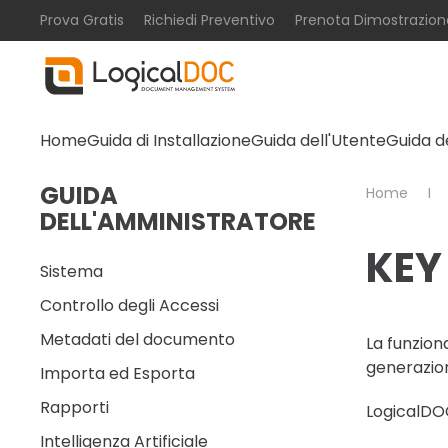
Prova Gratis
Richiedi Preventivo
Prenota Dimostrazion
Skip to main content
Home
Guida di Installazione
Guida dell'Utente
Guida d
GUIDA
Home
DELL'AMMINISTRATORE
KEY
Sistema
Controllo degli Accessi
Metadati del documento
La funzion
generazion
Importa ed Esporta
Rapporti
LogicalDOC
Intelligenza Artificiale