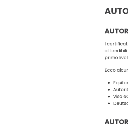
AUTO
AUTOR
I certific
attendibili
primo livel
Ecco alcun
Equifa
Autorit
Visa 
Deutsc
AUTORI