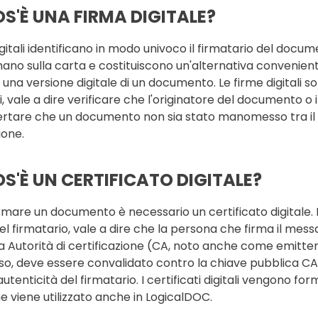
S'È UNA FIRMA DIGITALE?
igitali identificano in modo univoco il firmatario del docum
mano sulla carta e costituiscono un'alternativa convenien
 una versione digitale di un documento. Le firme digitali son
 vale a dire verificare che l'originatore del documento o i
rtare che un documento non sia stato manomesso tra il m
ione.
S'È UN CERTIFICATO DIGITALE?
irmare un documento è necessario un certificato digitale. I
del firmatario, vale a dire che la persona che firma il mess
 da Autorità di certificazione (CA, noto anche come emitten
 deve essere convalidato contro la chiave pubblica CA. S
'autenticità del firmatario. I certificati digitali vengono fo
he viene utilizzato anche in LogicalDOC.