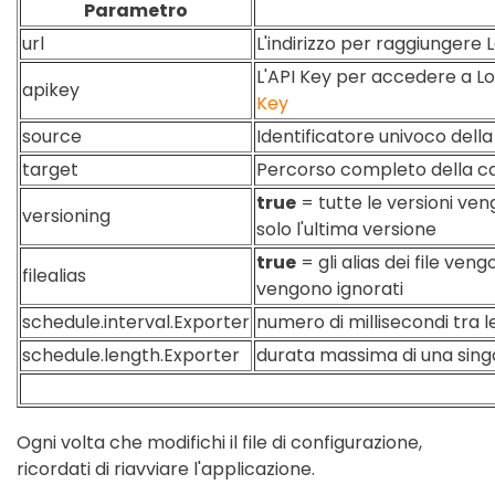
Parametro
url
L'indirizzo per raggiungere
L'API Key per accedere a L
apikey
Key
source
Identificatore univoco dell
target
Percorso completo della car
true
= tutte le versioni ve
versioning
solo l'ultima versione
true
= gli alias dei file ven
filealias
vengono ignorati
schedule.interval.Exporter
numero di millisecondi tra l
schedule.length.Exporter
durata massima di una sing
Ogni volta che modifichi il file di configurazione,
ricordati di riavviare l'applicazione.