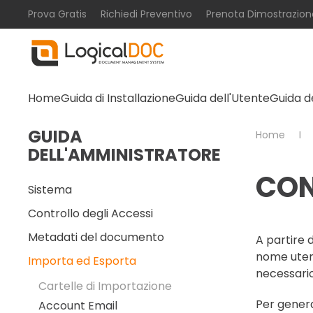
Prova Gratis
Richiedi Preventivo
Prenota Dimostrazion
Skip to main content
Home
Guida di Installazione
Guida dell'Utente
Guida d
GUIDA
Home
DELL'AMMINISTRATORE
CON
Sistema
Controllo degli Accessi
Metadati del documento
A partire 
nome uten
Importa ed Esporta
necessario
Cartelle di Importazione
Per genera
Account Email