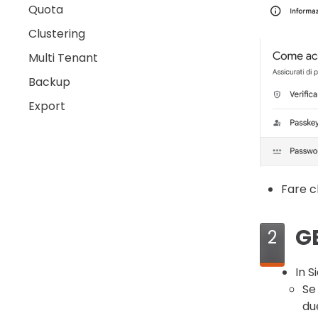
Quota
Clustering
Multi Tenant
Backup
Export
Fare cl
G
2
In S
Se
du