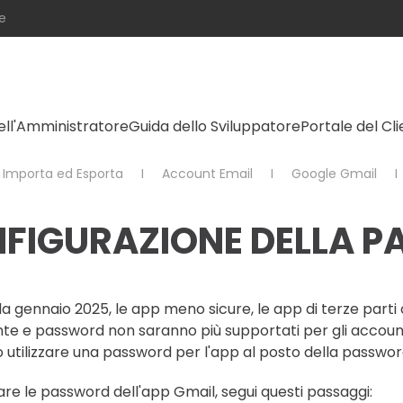
e
ell'Amministratore
Guida dello Sviluppatore
Portale del Cl
Importa ed Esporta
Account Email
Google Gmail
FIGURAZIONE DELLA P
da gennaio 2025, le app meno sicure, le app di terze parti o
te e password non saranno più supportati per gli accou
 utilizzare una password per l'app al posto della password
re le password dell'app Gmail, segui questi passaggi: