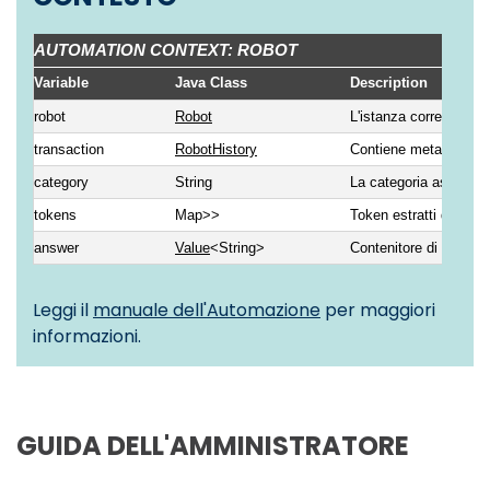
AUTOMATION CONTEXT: ROBOT
Variable
Java Class
Description
robot
Robot
L'istanza corrente del
transaction
RobotHistory
Contiene metadati sull
category
String
La categoria assegna
tokens
Map
>>
Token estratti dall'inpu
answer
Value
<String>
Contenitore di valore u
Leggi il
manuale dell'Automazione
per maggiori
informazioni.
GUIDA DELL'AMMINISTRATORE