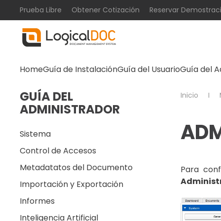
Prueba Libre
Obtener Cotización
Reservar Demostrac
Skip to main content
Home
Guía de Instalación
Guía del Usuario
Guía del A
GUÍA DEL
Inicio
ADMINISTRADOR
ADM
Sistema
Control de Accesos
Metadatatos del Documento
Para conf
Administ
Importación y Exportación
Informes
Inteligencia Artificial