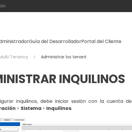
ión
dministrador
Guía del Desarrollador
Portal del Cliente
Multi Tenancy
Administrar los tenant
INISTRAR INQUILINOS
igurar inquilinos, debe iniciar sesión con la cuenta d
ración
>
Sistema
>
Inquilinos
.