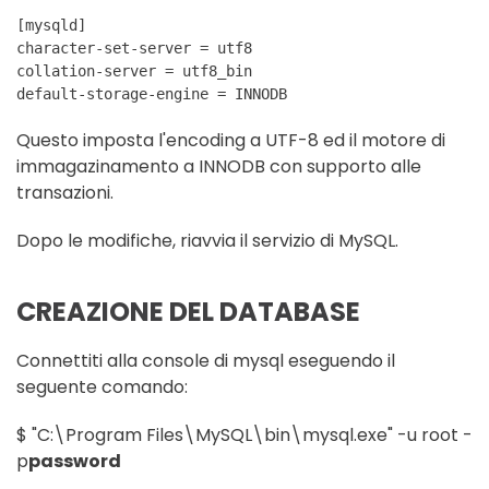
[mysqld]
character-set-server = utf8
collation-server = utf8_bin
default-storage-engine = INNODB
Questo imposta l'encoding a UTF-8 ed il motore di
immagazinamento a INNODB con supporto alle
transazioni.
Dopo le modifiche, riavvia il servizio di MySQL.
CREAZIONE DEL DATABASE
Connettiti alla console di mysql eseguendo il
seguente comando:
$ "C:\Program Files\MySQL\bin\mysql.exe" -u root -
p
password