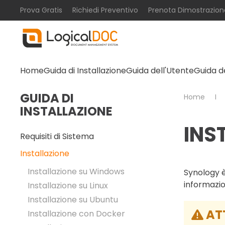
Prova Gratis
Richiedi Preventivo
Prenota Dimostrazion
Skip to main content
Home
Guida di Installazione
Guida dell'Utente
Guida d
GUIDA DI
Home
INSTALLAZIONE
INS
Requisiti di Sistema
Installazione
Installazione su Windows
Synology è
informazio
Installazione su Linux
Installazione su Ubuntu
AT
Installazione con Docker