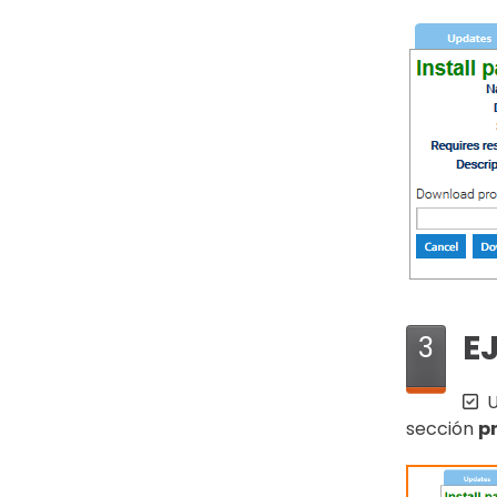
E
3
U
sección
p