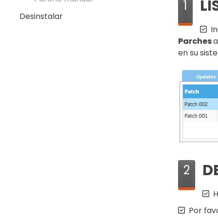
LI
1
Desinstalar
I
Parches
a
en su sis
D
2
H
Por fav