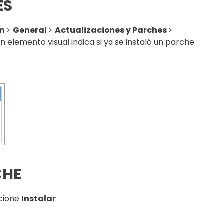
ES
ón
>
General
>
Actualizaciones y Parches
>
Un elemento visual indica si ya se instaló un parche
CHE
ccione
Instalar