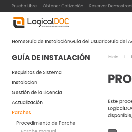
Prueba Libre
Obtener Cotización
Reservar Demostrac
Skip to main content
Home
Guía de Instalación
Guía del Usuario
Guía del A
GUÍA DE INSTALACIÓN
Inicio
Requisitos de Sistema
PRO
Instalacion
Gestión de la Licencia
Este proce
Actualización
LogicalDO
Parches
disponible,
Procedimiento de Parche
Parche manual