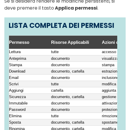
Se si desidera rendere le modifiche persistenti, si
deve premere il tasto
Applica permessi
.
LISTA COMPLETA DEI PERMESSI
Permesso
Risorse Applicabili
Azioni consen
Lettura
tutte
accesso e utiliz
Anteprima
documento
visualizzazione n
Stampa
documento
stampa
Download
documento, cartella
estrazione dalla
Email
documento
inclusione in un’
Scrivi
tutte
modifica
Aggiungi
cartella
aggiunta di nuovi
Sicurezza
documento, cartella
gestione delle po
Immutabile
documento
attivazione dell’
Password
documento
protezione con 
Elimina
tutte
rimozione logica
Sposta
documento, cartella
spostamento in u
Rinomina
documento, cartella
modifica del no