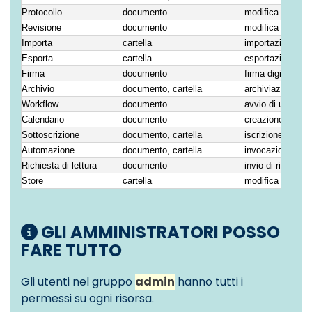
Protocollo
documento
modifica del prot
Revisione
documento
modifica della re
Importa
cartella
importazione da a
Esporta
cartella
esportazione in u
Firma
documento
firma digitale
Archivio
documento, cartella
archiviazione o 
Workflow
documento
avvio di una nuo
Calendario
documento
creazione di un 
Sottoscrizione
documento, cartella
iscrizione di altri
Automazione
documento, cartella
invocazione di u
Richiesta di lettura
documento
invio di richieste 
Store
cartella
modifica dello st
GLI AMMINISTRATORI POSSO
FARE TUTTO
Gli utenti nel gruppo
admin
hanno tutti i
permessi su ogni risorsa.