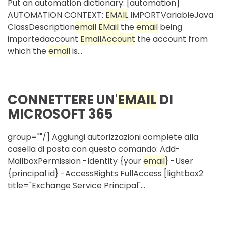
Put an automation dictionary: [automation]
AUTOMATION CONTEXT:
EMAIL
IMPORTVariableJava
ClassDescription
email
EMail
the
email
being
importedaccount
Email
Account
the account from
which the
email
is...
CONNETTERE UN'
EMAIL
DI
MICROSOFT 365
group=""/] Aggiungi autorizzazioni complete alla
casella di posta con questo comando: Add-
MailboxPermission -Identity {your
email
} -User
{principal id} -AccessRights FullAccess [lightbox2
title="Exchange Service Principal"...