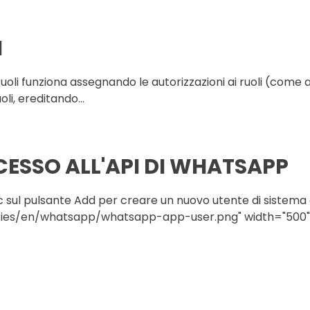
I
i ruoli funziona assegnando le autorizzazioni ai ruoli (com
oli, ereditando...
ESSO ALL'API DI WHATSAPP
lic sul pulsante Add per creare un nuovo utente di sistema
ories/en/whatsapp/whatsapp-app-user.png" width="500".