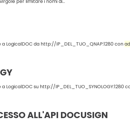
rgole per limitare i nomi di...
ere a LogicalDOC da http://IP_DEL_TUO_QNAP:1280 con
a
OGY
ere a LogicalDOC su http://IP_DEL_TUO_SYNOLOGY:1280 
ESSO ALL'API DOCUSIGN