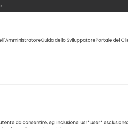
e
ell'Amministratore
Guida dello Sviluppatore
Portale del Cl
 utente da consentire, eg: inclusione: usr*,user* esclusione