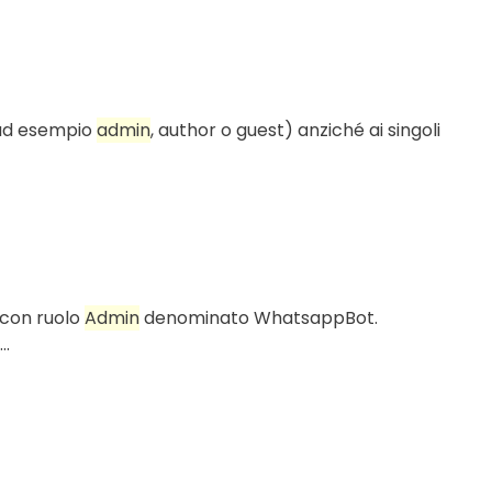
e ad esempio
admin
, author o guest) anziché ai singoli
 con ruolo
Admin
denominato WhatsappBot.
..