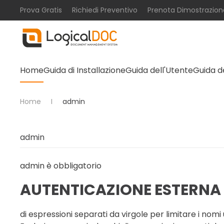
Prova Gratis
Richiedi Preventivo
Prenota Dimostrazion
Skip to main content
Home
Guida di Installazione
Guida dell'Utente
Guida d
Home
admin
admin
è obbligatorio
AUTENTICAZIONE ESTERNA
di espressioni separati da virgole per limitare i nomi