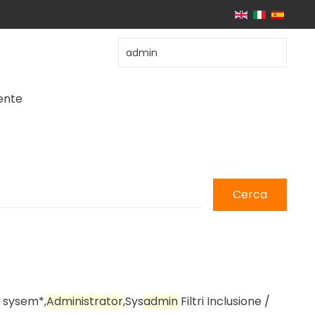
iente
Cerca
: sysem*,
Admin
istrator
,Sys
admin
Filtri Inclusione /