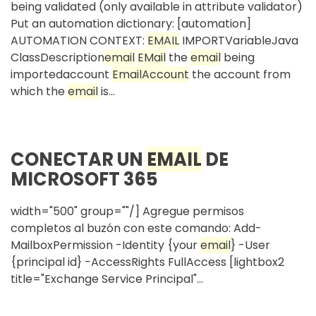
being validated (only available in attribute validator)
Put an automation dictionary: [automation]
AUTOMATION CONTEXT:
EMAIL
IMPORTVariableJava
ClassDescription
email
EMail
the
email
being
importedaccount
Email
Account
the account from
which the
email
is...
CONECTAR UN
EMAIL
DE
MICROSOFT 365
width="500" group=""/] Agregue permisos
completos al buzón con este comando: Add-
MailboxPermission -Identity {your
email
} -User
{principal id} -AccessRights FullAccess [lightbox2
title="Exchange Service Principal"...